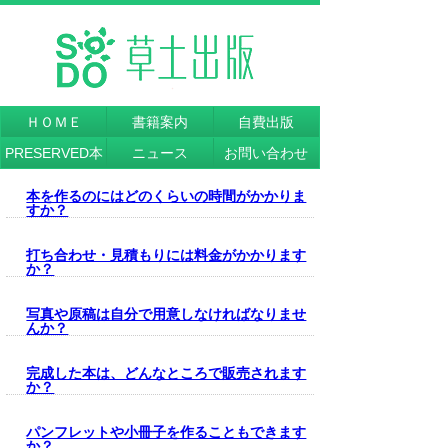
ＨＯＭＥ
書籍案内
自費出版
PRESERVED本
ニュース
お問い合わせ
本を作るのにはどのくらいの時間がかかりま
すか？
打ち合わせ・見積もりには料金がかかります
か？
写真や原稿は自分で用意しなければなりませ
んか？
完成した本は、どんなところで販売されます
か？
パンフレットや小冊子を作ることもできます
か？